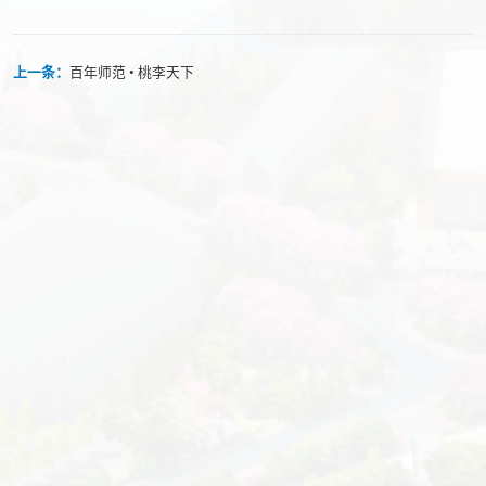
上一条：
百年师范 • 桃李天下