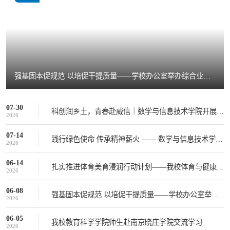
强基固本促规范 以培促干提质量——学校办公室举办综合业务专题培训会
07-30
科创润乡土，青春赴威信｜数学与信息技术学院开展2026“科技一夏・编码未来”创客夏令营活动
2026
07-14
践行绿色使命 传承精神薪火 —— 数学与信息技术学院开展义务植树党建共建活动
2026
06-14
扎实推进体育美育浸润行动计划——我校体育与健康学院赴兰坪县开展“体育美育浸润行动计划”（第一期）校园足球裁判培训
2026
06-08
强基固本促规范 以培促干提质量——学校办公室举办综合业务专题培训会
2026
06-05
我校教育科学学院师生赴南京晓庄学院交流学习
2026