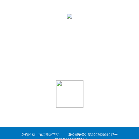
学校地址：云南省丽江市古城区新团片区存信路499号
学校邮箱：ljsy@ljnu.edu.cn
学校邮编：674199
学校办公室电话（传真）：0888-3196116
学校招生电话：0888-3196076
微信公众号
版权所有：丽江师范学院
滇公网安备：
53070202001017号