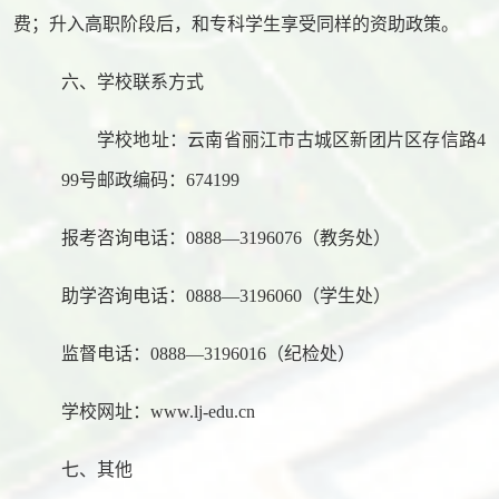
费；升入高职阶段后，和专科学生享受同样的资助政策。
六、学校联系方式
学校地址：云南省丽江市古城区新团片区存信路
4
99
号邮政编码：
674199
报考咨询电话：
0888
—
3196076
（教务处）
助学咨询电话：
0888
—
3196060
（学生处）
监督电话：
0888
—
3196016
（纪检处）
学校网址：
www.lj-edu.cn
七、其他