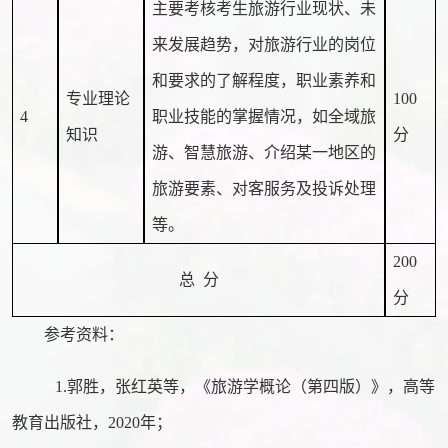
主要考核考生旅游行业现状、未
来发展趋势，对旅游行业的岗位
和要求的了解程度，职业素养和
专业理论
100
4
职业技能的掌握情况，如全域旅
知识
分
游、智慧旅游、介绍某一地区的
旅游要素、对客服务及投诉处理
等。
200
总
分
分
参考资料：
1.
郭胜，张红英
等，
《旅游学概论（第四版）》
，
高等
教育出版社
，
2020年；