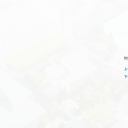
附
上
下