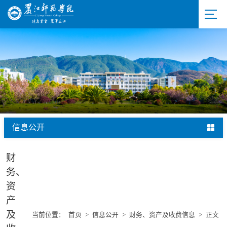
信息公开
财
务、
资
产
及
当前位置：
首页
>
信息公开
>
财务、资产及收费信息
>
正文