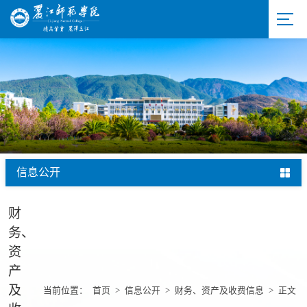
信息公开
财
务、
资
产
及
当前位置：
首页
>
信息公开
>
财务、资产及收费信息
>
正文