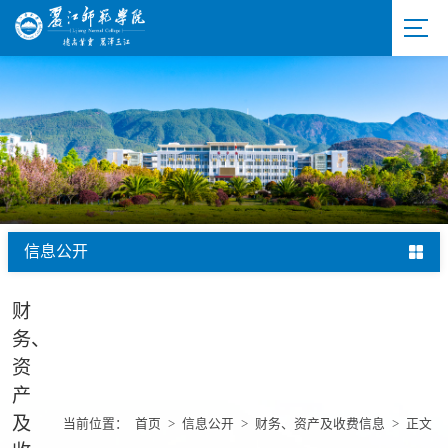
信息公开
财
务、
资
产
及
当前位置：
首页
>
信息公开
>
财务、资产及收费信息
>
正文