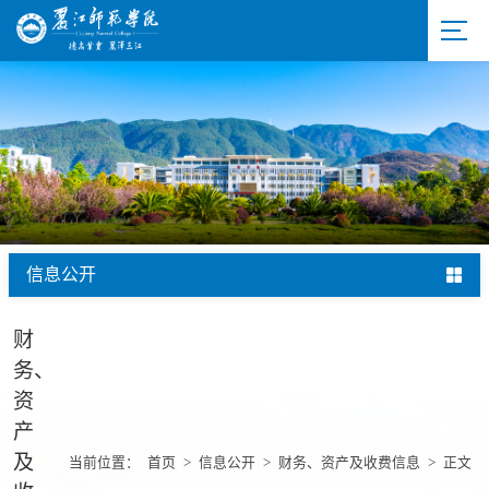
信息公开
财
务、
资
产
及
当前位置：
首页
>
信息公开
>
财务、资产及收费信息
>
正文