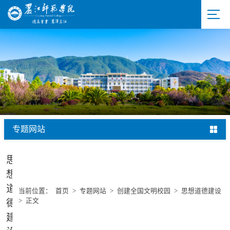
专题网站
思
想
道
当前位置：
首页
>
专题网站
>
创建全国文明校园
>
思想道德建设
>
正文
德
建