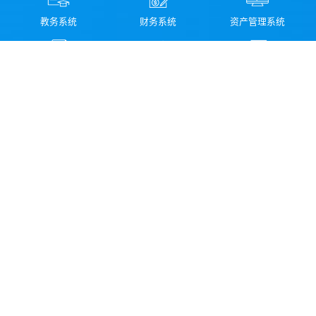
教务系统
财务系统
资产管理系统
图书馆检索系统
科研管理系统
校园信息化服务指南
领导信箱
纪委信箱
学校地址：云南省丽江市古城区新团片区存信路499号