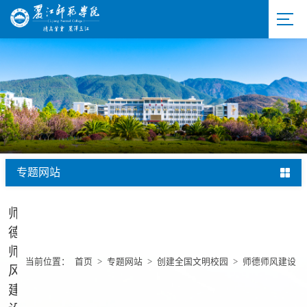
专题网站
师
德
师
当前位置：
首页
>
专题网站
>
创建全国文明校园
>
师德师风建设
风
建