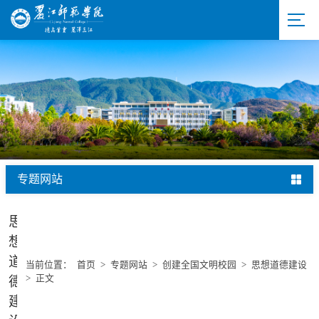
专题网站
思
想
道
当前位置：
首页
>
专题网站
>
创建全国文明校园
>
思想道德建设
>
正文
德
建