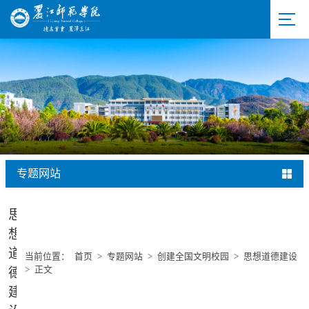
专题网站
思
想
道
当前位置：
首页
>
专题网站
>
创建全国文明校园
>
思想道德建设
>
正文
德
建