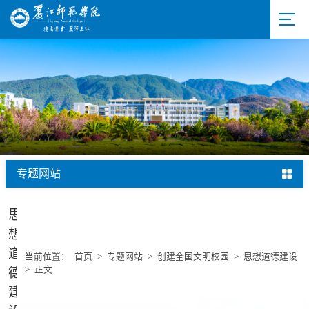
专题网站
思
想
道
当前位置：
首页
>
专题网站
>
创建全国文明校园
>
思想道德建设
>
正文
德
建