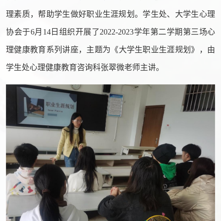
理素质
，
帮助学生做好职业生涯规划
。学生处、
大学生
心理
协会
于
6月14日
组织开展了
2022-2023学年第二学期第
三
场心
理健康
教育
系列讲座，主题为《
大学生职业生涯规划
》，由
学生处心理健康教育咨询科
张翠微老师
主讲。