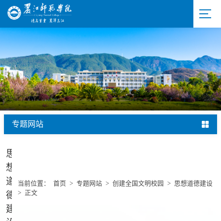
专题网站
思
想
道
当前位置：
首页
>
专题网站
>
创建全国文明校园
>
思想道德建设
>
正文
德
建