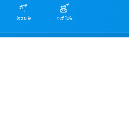
领导信箱
纪委信箱
学校地址：云南省丽江市古城区新团片区存信路499号
学校邮箱：ljsy@ljnu.edu.cn
学校邮编：674199
学校办公室电话（传真）：0888-3196116
学校招生电话：0888-3196076