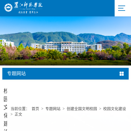
专题网站
校
园
文
当前位置：
首页
>
专题网站
>
创建全国文明校园
>
校园文化建设
>
正文
化
建