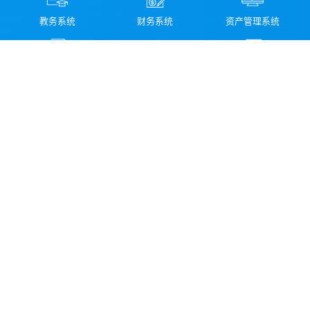
教务系统
财务系统
资产管理系统
图书馆检索系统
科研管理系统
校园信息化服务指南
领导信箱
纪委信箱
学校地址：云南省丽江市古城区新团片区存信路499号