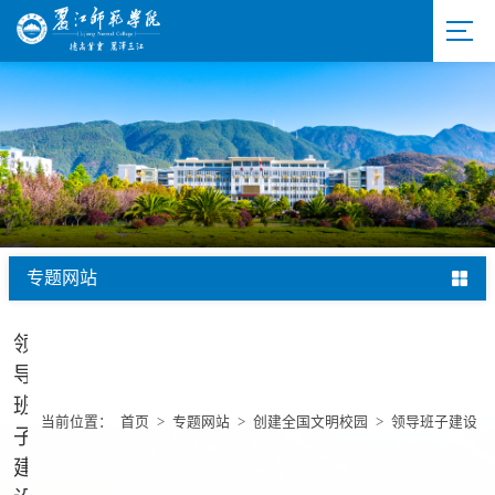
专题网站
领
导
班
当前位置：
首页
>
专题网站
>
创建全国文明校园
>
领导班子建设
子
建