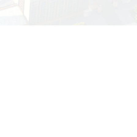
校园信息化服务指
领导信箱
纪委信箱
南
新团片区存信路499号