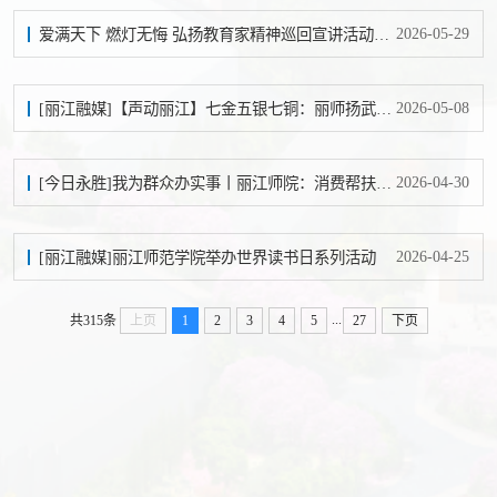
2026-05-29
爱满天下 燃灯无悔 弘扬教育家精神巡回宣讲活动走进南信大
2026-05-08
[丽江融媒]【声动丽江】七金五银七铜：丽师扬武韵 非遗传薪火
2026-04-30
[今日永胜]我为群众办实事丨丽江师院：消费帮扶助力光华乡产业发展
2026-04-25
[丽江融媒]丽江师范学院举办世界读书日系列活动
...
共315条
上页
1
2
3
4
5
27
下页