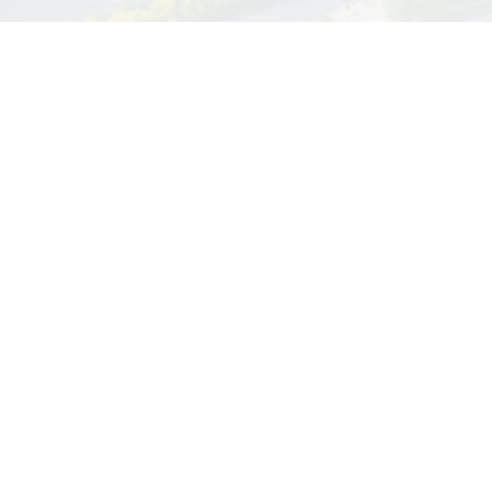
校园信息化服务指
领导信箱
纪委信箱
南
新团片区存信路499号
3196116
微信公众号