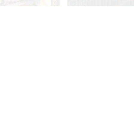
教务系统
财务系统
资产管理系统
图书馆检索系统
科研管理系统
学校地址：云南省丽江市古城区
学校邮箱：ljsy@ljnu.edu.cn
学校邮编：674199
学校办公室电话（传真）：0888-
学校招生电话：0888-3196076
版权所有：丽江师范学院
滇公网安备：
53070202001017号
滇ICP备13000377号-1