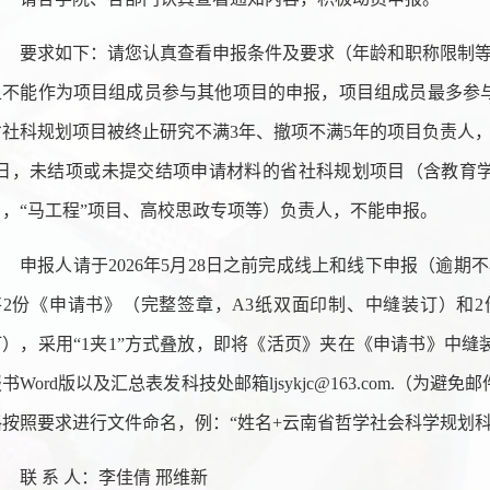
要求如下：请您认真查看申报条件及要求（年龄和职称限制等
且不能作为项目组成员参与其他项目的申报，项目组成员最多参与两
省社科规划项目被终止研究不满3年、撤项不满5年的项目负责人，不
4日，未结项或未提交结项申请材料的省社科规划项目（含教育
目，“马工程”项目、高校思政专项等）负责人，不能申报。
申报人请于2026年5月28日之前完成线上和线下申报（逾期不
将2份《申请书》（完整签章，A3纸双面印制、中缝装订）和2
订），采用“1夹1”方式叠放，即将《活页》夹在《申请书》中
书Word版以及汇总表发科技处邮箱ljsykjc@163.com.（
格按照要求进行文件命名，例：“姓名+云南省哲学社会科学规划
联 系 人：李佳倩 邢维新