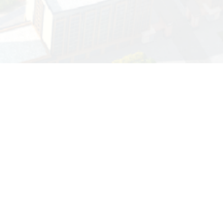
校园信息化服务指
领导信箱
纪委信箱
南
新团片区存信路499号