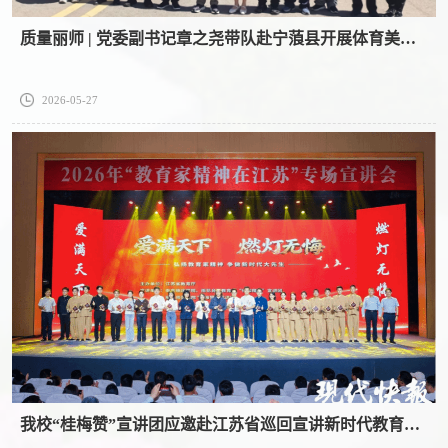
质量丽师 | 党委副书记章之尧带队赴宁蒗县开展体育美育浸润行动计划中期调研
2026-05-27
我校“桂梅赞”宣讲团应邀赴江苏省巡回宣讲新时代教育家精神