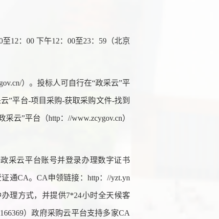
06：00至12：00 下午12：00至23：59（北京
w.zcygov.cn/）。投标人可自行在“政采云”平
“政采云”平台-项目采购-获取采购文件-找到
（http：//www.zcygov.cn）
册政采云平台账号并登录办理数字证书
。CA申领链接：http：//yzt.yn
上、线下两种办理方式，并提供7*24小时全天候客
88166369）政府采购云平台支持多家CA