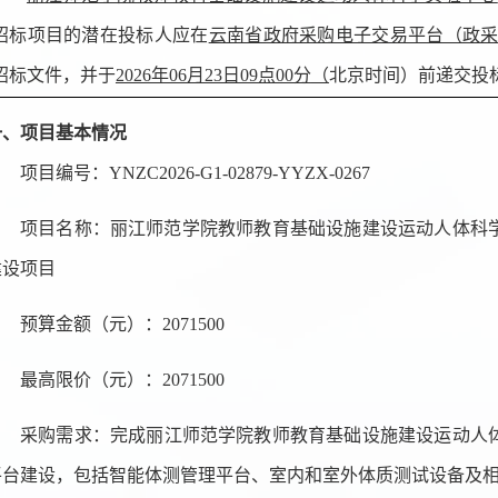
招标项目的潜在投标人应在
云南省政府采购电子交易平台（政
招标文件，并于
2026年06月23日09点00分
（
北京时间）前递交投
一、项目基本情况
项目编号：
YNZC2026-G1-02879-YYZX-0267
项目名称：
丽江师范学院教师教育基础设施建设运动人体科
建设项目
预算金额
（
元
）
：
2071500
最高限价
（
元
）
：
2071500
采购需求：完成
丽江师范学院教师教育基础设施建设运动人
平台建设
，包括
智能体测管理平台、
室内
和室外
体质测试设备
及