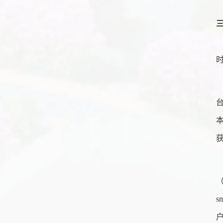
台
本
（
s
户