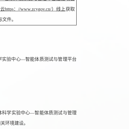
采云
https：//www.zcygov.cn/）线上
获取
标文件
。
学实验中心
—智能体质测试与管理平台
体科学实验中心
—智能体质测试与管理
相关
环境建设。