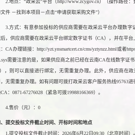
2.地点：“政采云”平台（http://www.zcygov.cn）（
购文件 －找到本项目－点击“申请获取采购文件”）
3.方式：有意参加投标的供应商需要在政采云平台办理数字
理后，供应商需要在政采云平台绑定数字证书（CA），并在平台
：CA办理链接：http://yzt.ynsmartcert.cn/cms/yztynzz.html或者https://m
cy.sys需要注意的是，如果供应商之前已经在云南CA在线数字
A），则可以直接进行绑定，无需重复办理。此外，供应商在政
用，无需重复办理。如有问题可拨打政采云客户服务热线95763
CA：0871-67276028（紧急可拨19988166369）。
4.售价（元）：0
四、提交投标文件截止时间、开标时间和地点
1.提交投标文件截止时间：202
6
年
6
月
22
日
09:30（
北京时间）