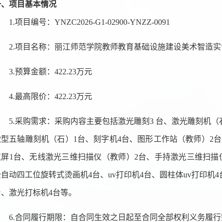
一、项目基本情况
1.项目编号：
YNZC2026-G1-02900-YNZZ-0091
2.项目名称：
丽江师范学院教师教育基础设施建设美术智造实
3.预算金额
：
422.23万元
4.
最高限价
：
422.23
万
元
5.采购需求：
采购内容主要包括激光
雕刻3 台、激光雕刻机（
微型五轴雕刻机（石）1台、刻字机4台、图形工作站（教师）2
慧屏1台、无线激光三维扫描仪（教师）2台、手持激光三维扫描仪
全自动四工位旋转式烫画机4台、uv打印机4台、圆柱体uv打印机4
台、激光打标机4台等。
6.合同履行期限：
自合同生效之日起至合同全部权利义务履行