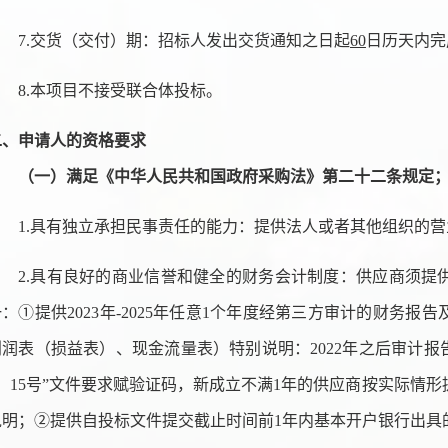
7.交货（交付）期
：
招标人
发出交货通知之日起
60
日历天
内
完
8.本项目不接受联合体投标。
二、申请人的资格要求
（一）满足《中华人民共和国政府采购法》第二十二条规定
1.具有独立承担民事责任的能力
：
提供法人或者其他组织的营
2.具有良好的商业信誉和健全的财务会计制度：供应商须提
：①提供202
3
年
-202
5
年任意
1个年度经第三方审计的财务报告
润表（损益表）、现金流量表）特别说明：2022年之后审计报告须按
3〕15号”文件要求赋验证码，新成立不满1年的供应商按实际情
说明；②提供自投标文件提交截止时间前1年内基本开户银行出具