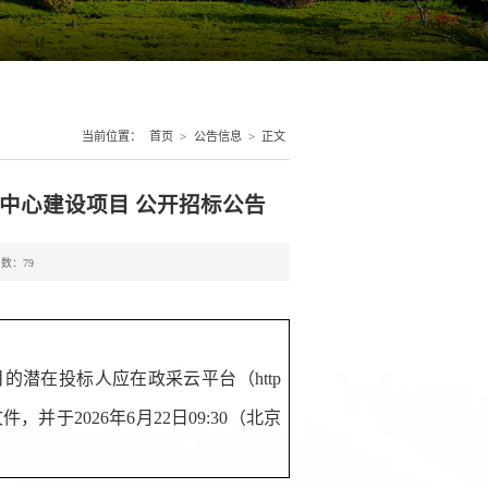
当前位置：
首页
>
公告信息
>
正文
中心建设项目 公开招标公告
击数：
79
目
的潜在投标人应在政采云平台（
http
文件，并于202
6
年
6
月
22
日
09:30（北京