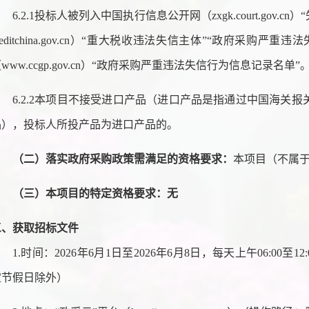
6.2.1投标人被列入中国执行信息公开网（zxgk.court.gov.
reditchina.gov.cn）“重大税收违法失信主体”“政府采购严重违
www.ccgp.gov.cn）“政府采购严重违法失信行为信息记录名单”
6.2.2本项目不接受进口产品（进口产品是指通过中国海关
品），投标人所投产品为进口产品的。
（二）落实政府采购政策需满足的资格要求：
本项目（不属
（三）本项目的特定资格要求：
无
三、获取招标文件
1.时间：202
6
年
6
月
1
日至
202
6
年
6
月
8
日，每天上午
06:00至1
定节假日除外）